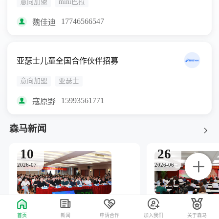
意向加盟
mini巴拉
17746566547
魏佳迪
亚瑟士儿童全国合作伙伴招募
意向加盟
亚瑟士
15993561771
寇原野
森马新闻
10
26
2026-07
2026-06
森马2026年中会议召开：以组织定力与品牌锐度，书写三十周年的增长答案
首页
新闻
申请合作
加入我们
关于森马